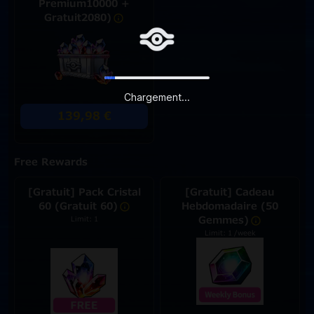
Premium10000 +
Gratuit2080)
Chargement...
139,98 €
Free Rewards
[Gratuit] Pack Cristal
[Gratuit] Cadeau
60 (Gratuit 60)
Hebdomadaire (50
Gemmes)
Limit: 1
Limit: 1 /week