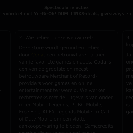
Spectaculaire acties
e voordeel met Yu-Gi-Oh! DUEL LINKS-deals, giveaways en
2. Wie beheert deze webwinkel?
3. 
ko
Deze store wordt gerund en beheerd
door
Coda
, een betrouwbare partner
Ja
van je favoriete games en apps. Coda is
on
een van de grootste en meest
pro
betrouwbare Merchant of Record-
me
providers voor games en online
ve
-
entertainment ter wereld. We werken
ka
rechtstreeks met de uitgevers van onder
rec
meer Mobile Legends, PUBG Mobile,
is
Free Fire, APEX Legends Mobile en Call
ga
of Duty Mobile om een vlotte
aankoopervaring te bieden. Gamecredits