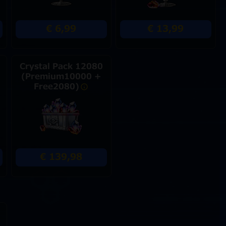
€ 6,99
€ 13,99
Crystal Pack 12080
(Premium10000 +
Free2080)
€ 139,98