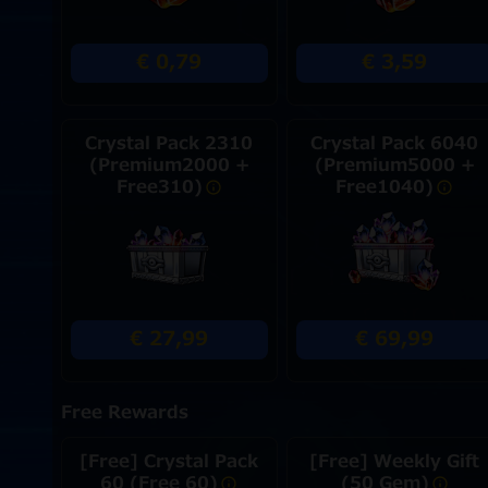
€ 0,79
€ 3,59
Crystal Pack 2310
Crystal Pack 6040
(Premium2000 +
(Premium5000 +
Free310)
Free1040)
€ 27,99
€ 69,99
Free Rewards
[Free] Crystal Pack
[Free] Weekly Gift
60 (Free 60)
(50 Gem)