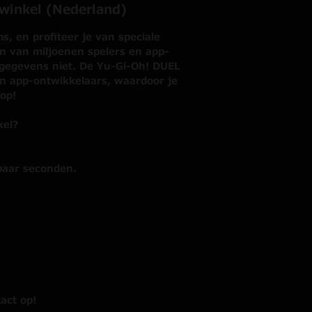
bwinkel (Nederland)
, en profiteer je van speciale
n van miljoenen spelers en app-
e gegevens niet. De Yu-Gi-Oh! DUEL
n app-ontwikkelaars, waardoor je
op!
kel?
paar seconden.
act op!