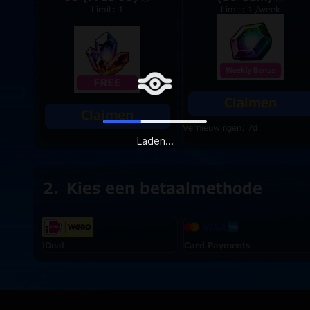
Limit: 1
Limit: 1 /week
Claimen
Claimen
Vernieuwingen: 7d
Laden...
Kies een betaalmethode
iDeal
Card Payments