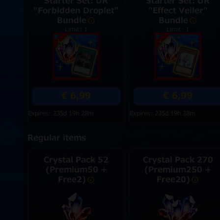
Starter Set: UR
Starter Set: UR
"Forbidden Droplet"
"Effect Veiler"
Bundle
Bundle
Limit: 1
Limit: 1
€ 6,99
€ 6,99
Expires: 235d 19h 28m
Expires: 235d 19h 28m
Regular items
Crystal Pack 52
Crystal Pack 270
(Premium50 +
(Premium250 +
Free2)
Free20)