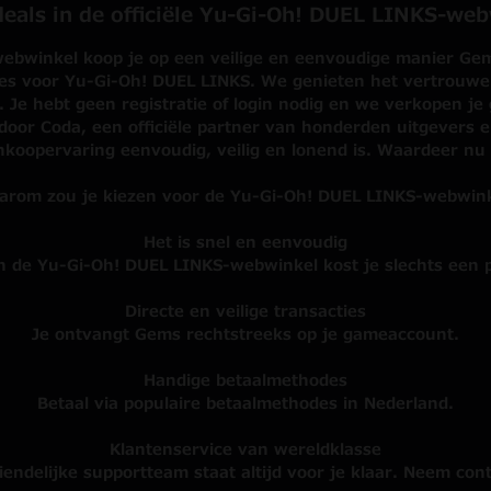
eals in de officiële Yu-Gi-Oh! DUEL LINKS-we
bwinkel koop je op een veilige en eenvoudige manier Gems
ies voor Yu-Gi-Oh! DUEL LINKS. We genieten het vertrouwe
 Je hebt geen registratie of login nodig en we verkopen j
oor Coda, een officiële partner van honderden uitgevers e
nkoopervaring eenvoudig, veilig en lonend is. Waardeer nu 
rom zou je kiezen voor de Yu-Gi-Oh! DUEL LINKS-webwin
Het is snel en eenvoudig
n de Yu-Gi-Oh! DUEL LINKS-webwinkel kost je slechts een 
Directe en veilige transacties
Je ontvangt Gems rechtstreeks op je gameaccount.
Handige betaalmethodes
Betaal via populaire betaalmethodes in Nederland.
Klantenservice van wereldklasse
iendelijke supportteam staat altijd voor je klaar. Neem cont