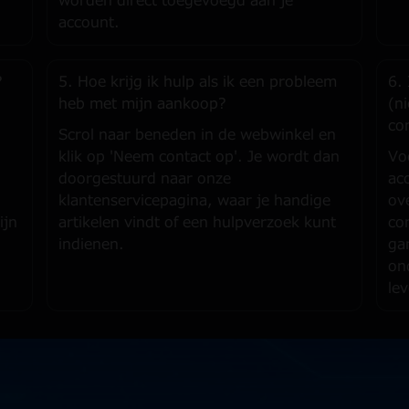
worden direct toegevoegd aan je
account.
?
5. Hoe krijg ik hulp als ik een probleem
6.
heb met mijn aankoop?
(n
co
Scrol naar beneden in de webwinkel en
klik op 'Neem contact op'. Je wordt dan
Vo
doorgestuurd naar onze
ac
klantenservicepagina, waar je handige
ov
ijn
artikelen vindt of een hulpverzoek kunt
co
indienen.
ga
on
le