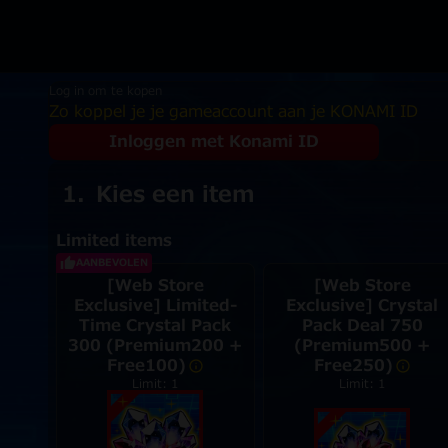
Log in om te kopen
Zo koppel je je gameaccount aan je KONAMI ID
Inloggen met Konami ID
Kies een item
Limited items
AANBEVOLEN
[Web Store
[Web Store
Exclusive] Limited-
Exclusive] Crystal
Time Crystal Pack
Pack Deal 750
300 (Premium200 +
(Premium500 +
Free100)
Free250)
Limit: 1
Limit: 1