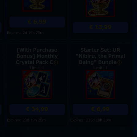
€ 6,99
€ 13,99
Expires: 2d 19h 28m
[With Purchase
Starter Set: UR
Bonus] Monthly
"Nibiru, the Primal
Crystal Pack C
Being" Bundle
Limit: 1
Limit: 1
€ 34,99
€ 6,99
Expires: 23d 19h 28m
Expires: 235d 19h 28m