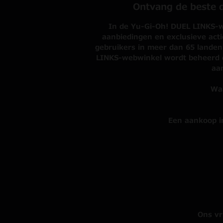
Ontvang de beste d
In de Yu-Gi-Oh! DUEL LINKS-we
aanbiedingen en exclusieve act
gebruikers in meer dan 65 landen.
LINKS-webwinkel wordt beheerd d
aa
Waa
Een aankoop i
Ons vr