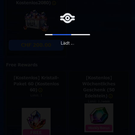
Kostenlos2080)
Lädt …
CHF 200.00
Free Rewards
[Kostenlos] Kristall-
[Kostenlos]
Paket 60 (Kostenlos
Wöchentliches
60)
Geschenk (50
Edelstein)
Limit: 1
Limit: 1 /week