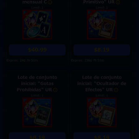
mensual C
Primitivo" UR
Limit: 1
Limit: 1
$40.99
$8.19
Expires: 24d 7h 51m
Expires: 236d 7h 51m
Lote de conjunto
Lote de conjunto
inicial: "Gotas
inicial: "Ocultador de
Prohibidas" UR
Efectos" UR
Limit: 1
Limit: 1
$8.19
$8.19