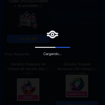
12080 (Prémium10000
+ Gratis2080)
$163.98
Cargando...
Free Rewards
[Gratis] Paquete de
[Gratis] Regalo
Cristal 60 (Gratis 60)
Semanal (50 Gema)
Limit: 1
Limit: 1 /week